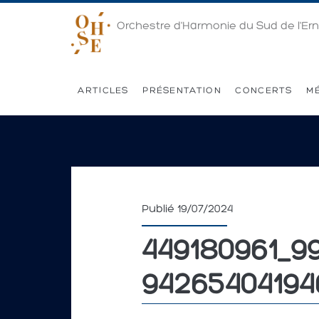
Orchestre d'Harmonie du Sud de l'Er
ARTICLES
PRÉSENTATION
CONCERTS
M
Publié 19/07/2024
449180961_9
9426540419