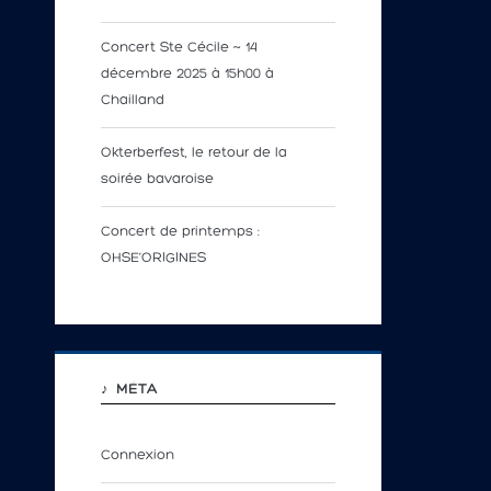
Concert Ste Cécile ~ 14
décembre 2025 à 15h00 à
Chailland
Okterberfest, le retour de la
soirée bavaroise
Concert de printemps :
OHSE’ORIGINES
♪ MÉTA
Connexion