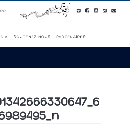
née
ÉDIA
SOUTENEZ NOUS
PARTENAIRES
91342666330647_6
46989495_n