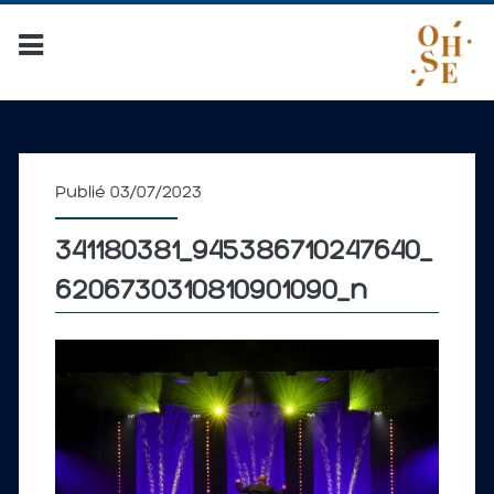
Publié 03/07/2023
341180381_945386710247640_
6206730310810901090_n