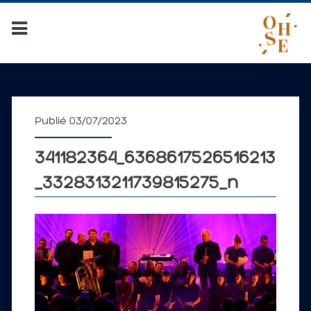
Publié 03/07/2023
341182364_6368617526516213
_3328313211739815275_n