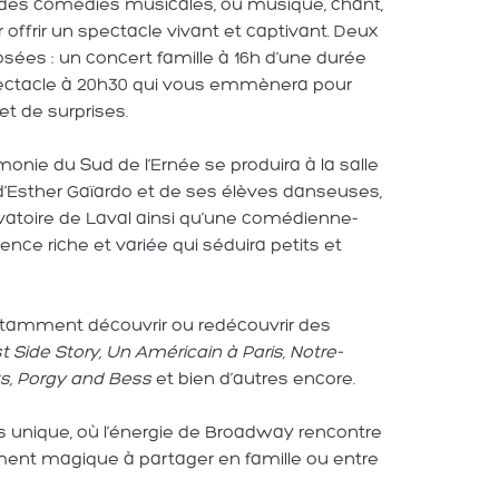
t des comédies musicales, où musique, chant,
offrir un spectacle vivant et captivant. Deux
sées : un concert famille à 16h d’une durée
pectacle à 20h30 qui vous emmènera pour
t de surprises.
rmonie du Sud de l’Ernée se produira à la salle
 d’Esther Gaïardo et de ses élèves danseuses,
vatoire de Laval ainsi qu’une comédienne-
nce riche et variée qui séduira petits et
tamment découvrir ou redécouvrir des
 Side Story, Un Américain à Paris, Notre-
s, Porgy and Bess
et bien d’autres encore.
unique, où l’énergie de Broadway rencontre
ment magique à partager en famille ou entre