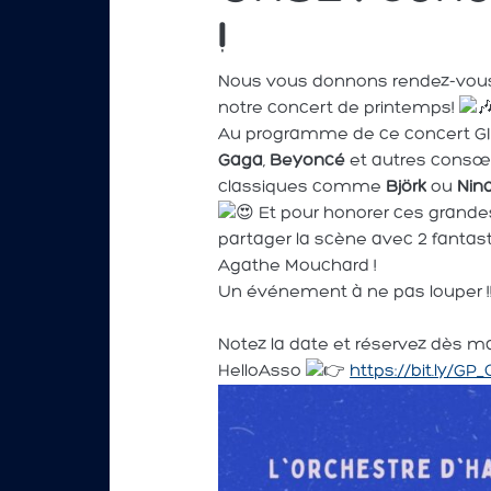
!
Nous vous donnons rendez-vou
notre concert de printemps!
Au programme de ce concert GI
Gaga
,
Beyoncé
et autres consœu
classiques comme
Björk
ou
Nin
Et pour honorer ces grandes 
partager la scène avec 2 fanta
Agathe Mouchard !
Un événement à ne pas louper !
Notez la date et réservez dès m
HelloAsso
https://bit.ly/GP