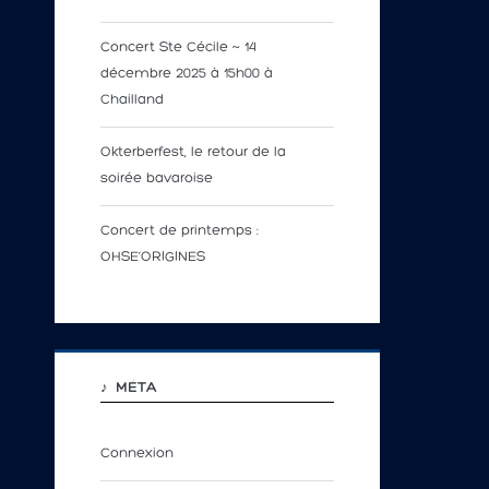
Concert Ste Cécile ~ 14
décembre 2025 à 15h00 à
Chailland
Okterberfest, le retour de la
soirée bavaroise
Concert de printemps :
OHSE’ORIGINES
♪ MÉTA
Connexion